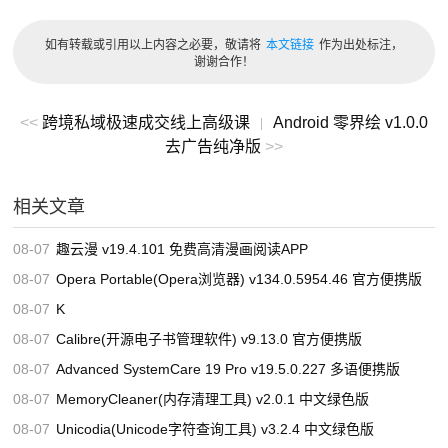
多样化阅读模式
如有转载或引用以上内容之必要，敬请将
本文链接
作为出处标注，
提供横屏、竖屏阅读模式，满足不同设备与习惯需求；
谢谢合作！
支持单页浏览、连续滚动、仿真翻页等多种阅读方式；
<<
跨境私域极速成交线上高级课
Android 零界绘 v1.0.0
|
评论与弹幕互动
去广告纯净版
>>
每话漫画都可发表评论，与读者交流剧情看法；
相关文章
弹幕功能支持边看边聊，实时分享你的神评论与槽点；
08-07
趣云漫 v19.4.101 免费高清漫画阅读APP
软件截图
08-07
Opera Portable(Opera浏览器) v134.0.5954.46 官方便携版
08-07
K
08-07
Calibre(开源电子书管理软件) v9.13.0 官方便携版
08-07
Advanced SystemCare 19 Pro v19.5.0.227 多语便携版
08-07
MemoryCleaner(内存清理工具) v2.0.1 中文绿色版
08-07
Unicodia(Unicode字符查询工具) v3.2.4 中文绿色版