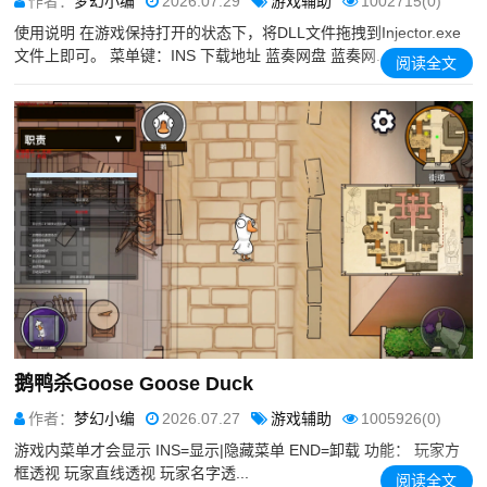
作者：
梦幻小编
2026.07.29
游戏辅助
1002715(0)
使用说明 在游戏保持打开的状态下，将DLL文件拖拽到Injector.exe
文件上即可。 菜单键：INS 下载地址 蓝奏网盘 蓝奏网...
阅读全文
鹅鸭杀Goose Goose Duck
作者：
梦幻小编
2026.07.27
游戏辅助
1005926(0)
游戏内菜单才会显示 INS=显示|隐藏菜单 END=卸载 功能： 玩家方
框透视 玩家直线透视 玩家名字透...
阅读全文