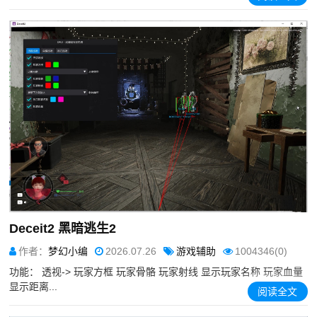
Deceit2 黑暗逃生2
作者：
梦幻小编
2026.07.26
游戏辅助
1004346(0)
功能： 透视-> 玩家方框 玩家骨骼 玩家射线 显示玩家名称 玩家血量
显示距离...
阅读全文