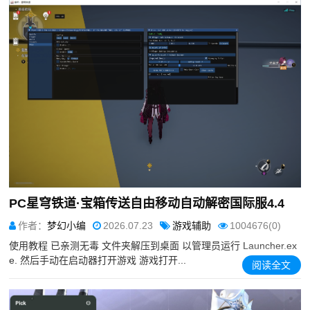
PC星穹铁道·宝箱传送自由移动自动解密国际服4.4
作者：
梦幻小编
2026.07.23
游戏辅助
1004676(0)
使用教程 已亲测无毒 文件夹解压到桌面 以管理员运行 Launcher.ex
e. 然后手动在启动器打开游戏 游戏打开...
阅读全文