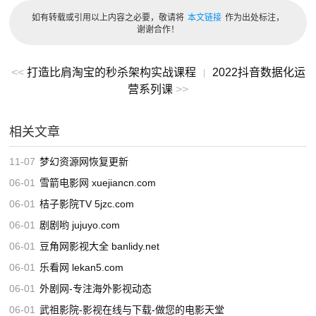
买前须知
如有转载或引用以上内容之必要，敬请将
本文链接
作为出处标注，
谢谢合作！
1、价格我们是按站点IP稳定性来定，希望理解，目前
IP
：
<<
打造比肩淘宝的秒杀架构实战课程
2022抖音数据化运
6000~8000；
|
营系列课
>>
2、广告不提供试用，以一个月为单位起购买，多月投放可
适当优惠，老客户优惠；
相关文章
3、本站不负责广告图片的制作，请自备图片，若实在不会
大表哥的粗糙技术也可为您代劳；
11-07
梦幻资源网恢复更新
4、如站长在到期之前询问是否续费的 请尽快回复，48小时
06-01
雪箭电影网 xuejiancn.com
内若不回复，我们有权提前下掉广告。
06-01
桔子影院TV 5jzc.com
5、从广告收款起，中途本站不接受任何理由的退款！
06-01
剧剧哟 jujuyo.com
06-01
豆角网影视大全 banlidy.net
06-01
乐看网 lekan5.com
您阅读本篇文章共花了：
0小时00分09秒
06-01
外剧网-专注海外影视动态
06-01
武祖影院-影视在线与下载-做您的电影天堂