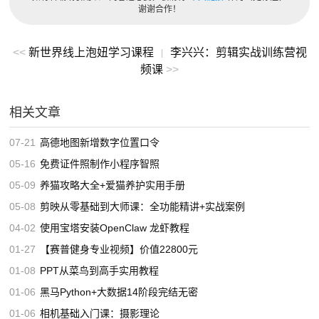
谢谢合作！
<<
新世界线上泡妞学习课程
李兴兴：剪辑实战训练营视
|
频课
>>
相关文章
07-21
高德地图新增数字位置口令
05-16
免费证件照制作小程序智照
05-09
养猫攻略大全+爱猫养护实用手册
05-08
剪映从零基础到大师课：全功能精讲+实战案例
04-02
使用宝塔安装OpenClaw 龙虾教程
01-27
【赛普健身专业视频】价值22800元
01-08
PPT从菜鸟到高手实用教程
01-06
黑马Python+大数据14阶段完结无密
01-06
相机基础入门课：摄影理论