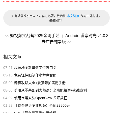
如有转载或引用以上内容之必要，敬请将
本文链接
作为出处标注，
谢谢合作！
<<
短视频实战营2025金刚手艺
Android 漫享时光 v1.0.3
|
去广告纯净版
>>
相关文章
07-21
高德地图新增数字位置口令
05-16
免费证件照制作小程序智照
05-09
养猫攻略大全+爱猫养护实用手册
05-08
剪映从零基础到大师课：全功能精讲+实战案例
04-02
使用宝塔安装OpenClaw 龙虾教程
01-27
【赛普健身专业视频】价值22800元