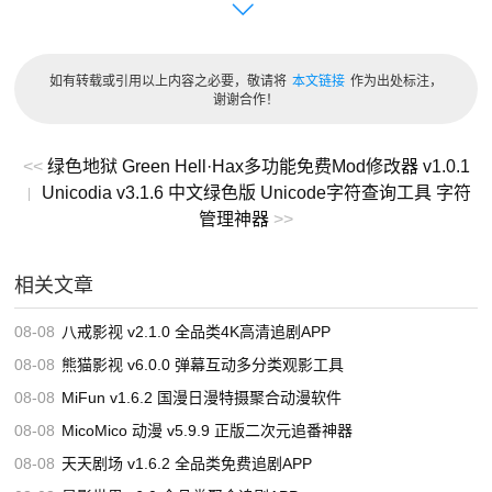
轻松完成远程连接与控制。
免费商业使用：具备商业使用许可，个人和商业用户均可免
如有转载或引用以上内容之必要，敬请将
本文链接
作为出处标注，
费使用，无时间和功能限制。
谢谢合作！
快速可靠：即便在不同网络条件下，TeamViewer 也能实现
<<
绿色地狱 Green Hell·Hax多功能免费Mod修改器 v1.0.1
快速且稳定的远程连接，保障远程协作体验。
Unicodia v3.1.6 中文绿色版 Unicode字符查询工具 字符
|
多种语言支持：支持中文、英文、法语、德语、意大利语、
管理神器
>>
西班牙语等多种语言，用户群体遍布全球。
相关文章
多种连接方式：支持直接 IP 地址连接、VPN 连接、远程桌
面连接等多种连接方式，满足不同用户需求。
08-08
八戒影视 v2.1.0 全品类4K高清追剧APP
丰富的功能：除了远程控制、桌面共享、文件共享和会议功
08-08
熊猫影视 v6.0.0 弹幕互动多分类观影工具
能外，还提供远程打印、远程音频等高级功能，全方位支持
08-08
MiFun v1.6.2 国漫日漫特摄聚合动漫软件
远程连接。
08-08
MicoMico 动漫 v5.9.9 正版二次元追番神器
08-08
天天剧场 v1.6.2 全品类免费追剧APP
下载地址