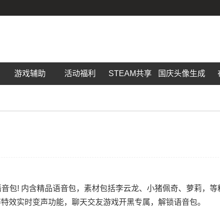
游戏辅助
活动福利
STEAM共享
国庆头像生成
语音包! 内含精品语音包，素材包括李云龙、小猪佩奇、萝莉，等
等特效实时变声功能，聊天交友游戏开黑专属，解锁语音包。