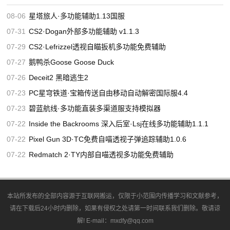
08-06
星塔旅人·多功能辅助1.13国服
07-31
CS2·Dogan外部多功能辅助 v1.1.3
07-29
CS2·Lefrizzel透视自瞄扳机多功能免费辅助
07-27
鹅鸭杀Goose Goose Duck
07-26
Deceit2 黑暗逃生2
07-23
PC星穹铁道·宝箱传送自由移动自动解密国际服4.4
07-23
碧蓝航线·多功能直装多渠道服支持模拟器
07-22
Inside the Backrooms 深入后室·Lsj在线多功能辅助1.1.1
07-22
Pixel Gun 3D·TC免费自喵透视子弹追踪辅助1.0.6
07-22
Redmatch 2·TY内部自喵透视多功能免费辅助
本站所发布的全部内容源于互联网搬运，仅限于小范围内传播学习和文献参考，
请在下载后24小时内删除，如果有侵权之处请第一时间联系我们删除。敬请谅
解! E-mail：mxdfy@qq.com