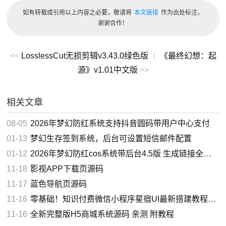
如有转载或引用以上内容之必要，敬请将
本文链接
作为出处标注，
- 修正将书签放入播放列表时有时间错误的问题
谢谢合作！
- 修正指定非常大的字幕字体时字幕显得较小的问题
版本特点
<<
LosslessCut无损剪辑v3.43.0绿色版
《最终幻想：起
|
源》v1.01中文版
>>
by zdBryan
1、去效验，去右下角空白广告弹窗！卸载可选备份设置
相关文章
2、禁止后台联网请求：境外广告、发送日志、检查升级
08-05
2026年梦幻防红系统支持抖音圆码带用户中心支付
3、集成额外的音频解码器及视频解码器组件：Open Codec
01-13
梦幻生存签到系统，后台可设置短信邮件配置
for PotPlayer
01-12
2026年梦幻防红cos系统带后台4.5版 生成链接全套防红
11-18
影视APP下载页源码
├—DTS, MLP, TrueHD编码器
Module\FFmpeg4\FFmpegMininum64.dll
11-17
蓝色导航页源码
11-16
零基础！知识付费微信小程序星宿UI最新搭建教程，附带配套软件
├—S/W HEVC(H265)编码器
11-16
全新完整版H5商城系统源码 亲测 附教程
PotPlayer\Module\FFmpeg4\FFmpeg64.dll