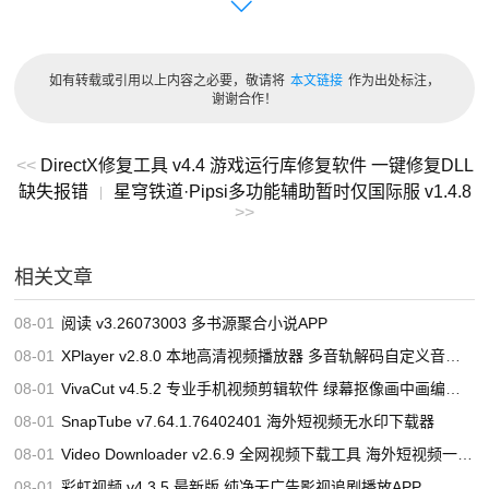
总之，Subtitle Edit 是一款功能强大、易于操作的字幕编辑
软件，可以帮助用户快速创建、编辑和同步字幕文件，是制
如有转载或引用以上内容之必要，敬请将
本文链接
作为出处标注，
作字幕的不错选择。
谢谢合作！
中文设置
<<
DirectX修复工具 v4.4 游戏运行库修复软件 一键修复DLL
Options – Choose Language… – 中文简体 – OK。
缺失报错
星穹铁道·Pipsi多功能辅助暂时仅国际服 v1.4.8
|
>>
下载地址
蓝奏网盘
蓝奏网盘
蓝奏网盘
相关文章
您阅读本篇文章共花了：
0小时00分08秒
08-01
阅读 v3.26073003 多书源聚合小说APP
08-01
XPlayer v2.8.0 本地高清视频播放器 多音轨解码自定义音效调节软件
08-01
VivaCut v4.5.2 专业手机视频剪辑软件 绿幕抠像画中画编辑工具
08-01
SnapTube v7.64.1.76402401 海外短视频无水印下载器
08-01
Video Downloader v2.6.9 全网视频下载工具 海外短视频一键抓取
08-01
彩虹视频 v4.3.5 最新版 纯净无广告影视追剧播放APP