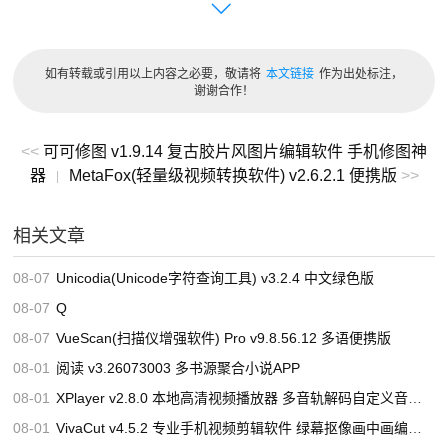
软件功能
如有转载或引用以上内容之必要，敬请将
本文链接
作为出处标注，
谢谢合作！
1、超大容量存储：提供免费大容量空间，会员可享更高容
量，支持成长容量升级，轻松存放照片、视频、文档等资
<<
可可修图 v1.9.14 复古胶片风图片编辑软件 手机修图神
源。
器
MetaFox(轻量级视频转换软件) v2.6.2.1 便携版
>>
|
2、极速上传下载：上传下载不限速，支持超大文件批量传
输，传输稳定不中断，大幅提升文件管理效率。
相关文章
3、智能相册备份：支持手机相册自动备份，原画质保存，
08-07
Unicodia(Unicode字符查询工具) v3.2.4 中文绿色版
有效释放设备存储空间，数据永不丢失。
08-07
Q
4、私密保险箱：提供专属隐私空间，双重加密保护私密文
08-07
VueScan(扫描仪增强软件) Pro v9.8.56.12 多语便携版
件、重要资料，安全更放心。
08-01
阅读 v3.26073003 多书源聚合小说APP
5、全能文件管理：支持文件复制、移动、重命名、收藏、
08-01
XPlayer v2.8.0 本地高清视频播放器 多音轨解码自定义音效调节软件
回收站、分类查看等完整管理功能。
08-01
VivaCut v4.5.2 专业手机视频剪辑软件 绿幕抠像画中画编辑工具