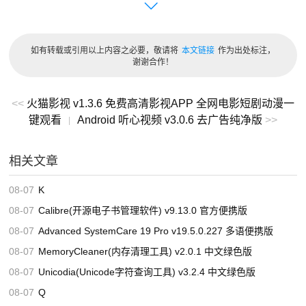
2K、4K多清晰度选择，播放稳定不卡顿。
3、智能搜索与筛选：支持影片、演员、导演搜索，分类齐
如有转载或引用以上内容之必要，敬请将
本文链接
作为出处标注，
全，快速定位想看内容。
谢谢合作！
4、实时榜单推荐：内置热门、日榜、周榜、月榜，实时同
<<
火猫影视 v1.3.6 免费高清影视APP 全网电影短剧动漫一
步热门佳作，轻松发现好片。
键观看
Android 听心视频 v3.0.6 去广告纯净版
>>
|
5、离线缓存下载：支持单集/全集缓存，无网络环境也能随
时随地观看。
相关文章
6、一键投屏功能：可投屏至电视、投影仪等大屏设备，打
08-07
K
造家庭影院体验。
08-07
Calibre(开源电子书管理软件) v9.13.0 官方便携版
7、弹幕互动交流：支持发送与查看弹幕，边看边聊，观影
08-07
Advanced SystemCare 19 Pro v19.5.0.227 多语便携版
更有氛围。
08-07
MemoryCleaner(内存清理工具) v2.0.1 中文绿色版
8、收藏与进度记忆：一键收藏追剧，自动记忆播放进度，
08-07
Unicodia(Unicode字符查询工具) v3.2.4 中文绿色版
打开即可续播。
08-07
Q