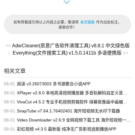
2. 支持Windows To Go创建，方便在不同电脑上使用个性化
系统。
如有转载或引用以上内容之必要，敬请将
本文链接
作为出处标注，
3. 支持多种系统安装源，满足不同用户的需求。
谢谢合作！
4. 支持UEFI和Legacy BIOS两种启动模式，兼容性较好。
<<
AdwCleaner(恶意广告软件清理工具) v8.8.1 中文绿色版
5. 支持在Windows PE环境下创建Windows To Go驱动器，
Everything(文件搜索工具) v1.5.0.1411b 多语便携版
>>
|
方便系统恢复和修复。
相关文章
6. 支持克隆系统，可以快速备份和恢复系统。
7. 支持GPT和MBR分区格式的USB闪存驱动器，适用于各
08-01
阅读 v3.26073003 多书源聚合小说APP
种电脑。
08-01
XPlayer v2.8.0 本地高清视频播放器 多音轨解码自定义音效调节软件
08-01
VivaCut v4.5.2 专业手机视频剪辑软件 绿幕抠像画中画编辑工具
下载地址
08-01
SnapTube v7.64.1.76402401 海外短视频无水印下载器
蓝奏网盘
蓝奏网盘
蓝奏网盘
08-01
Video Downloader v2.6.9 全网视频下载工具 海外短视频一键抓取
您阅读本篇文章共花了：
0小时00分08秒
08-01
彩虹视频 v4.3.5 最新版 纯净无广告影视追剧播放APP