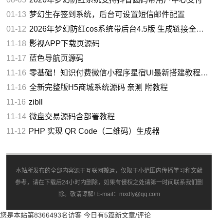
01-13
梦幻生存签到系统，后台可设置短信邮件配置
01-12
2026年梦幻防红cos系统带后台4.5版 生成链接全套防红
11-18
影视APP下载页源码
11-17
蓝色导航页源码
11-16
零基础！知识付费微信小程序星宿UI最新搭建教程，附带配套软件
11-16
全新完整版H5商城系统源码 亲测 附教程
11-16
zibll
11-14
微盘交易源码含部署教程
11-12
PHP 实现 QR Code（二维码）生成器
本站所发布的全部内容源于互联网搬运，仅限于小范围内传播学习和文献
参考，请在下载后24小时内删除，如果有侵权之处请第一时间联系我们删
除。敬请谅解! E-mail：mxdfy@qq.com
您是本站第8366493名访客
今日有5篇新文章/评论