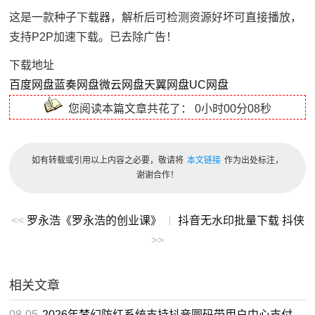
这是一款种子下载器，解析后可检测资源好坏可直接播放，
支持P2P加速下载。已去除广告！
下载地址
百度网盘
蓝奏网盘
微云网盘
天翼网盘
UC网盘
您阅读本篇文章共花了：
0小时00分08秒
如有转载或引用以上内容之必要，敬请将
本文链接
作为出处标注，
谢谢合作！
<<
罗永浩《罗永浩的创业课》
抖音无水印批量下载 抖侠
|
>>
相关文章
08-05
2026年梦幻防红系统支持抖音圆码带用户中心支付