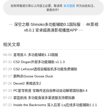
如有转载或引用以上内容之必要，敬请将
本文链接
作为出处标注，
跳过对话(Skip Dialogue)
谢谢合作！
笨怪(Dump enemies)
<<
深空之眼·Shinoko多功能辅助0.1国际服
4K影视
|
游戏速度(Global Speed)
v6.0.1 安卓超高清影视播放APP
>>
战斗速度(Battle Speed)
相关文章
视觉(Visuals)
08-06
星塔旅人·多功能辅助1.13国服
视场修改(Camera FOV)
07-31
CS2·Dogan外部多功能辅助 v1.1.3
杂项(Misc)
07-29
CS2·Lefrizzel透视自瞄扳机多功能免费辅助
显示帧率(Show FPS)
07-27
鹅鸭杀Goose Goose Duck
07-26
Deceit2 黑暗逃生2
加载配置(Load Config)
07-23
PC星穹铁道·宝箱传送自由移动自动解密国际服4.4
保存配置(Save Config)
07-23
碧蓝航线·多功能直装多渠道服支持模拟器
重置配置(Reset)
07-22
Inside the Backrooms 深入后室·Lsj在线多功能辅助1.1.1