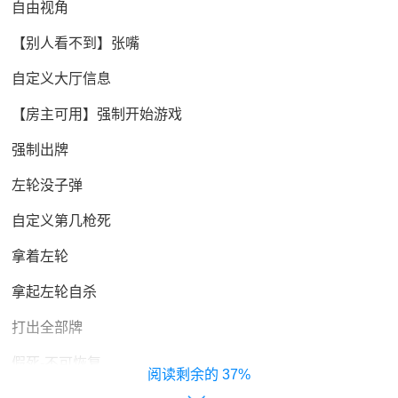
自由视角
【别人看不到】张嘴
自定义大厅信息
【房主可用】强制开始游戏
强制出牌
左轮没子弹
自定义第几枪死
拿着左轮
拿起左轮自杀
打出全部牌
假死-不可恢复
37%