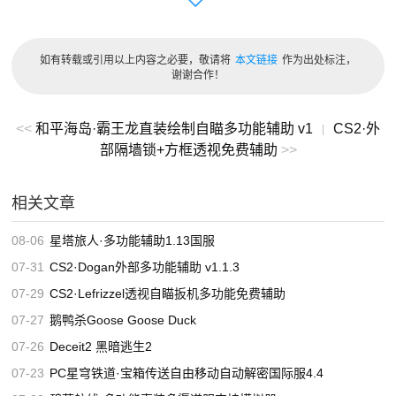
变牌
全部是小丑牌
如有转载或引用以上内容之必要，敬请将
本文链接
作为出处标注，
全部是恶魔牌
谢谢合作！
拿起枪瞄准->开枪
<<
和平海岛·霸王龙直装绘制自瞄多功能辅助 v1
CS2·外
|
修改骰子
部隔墙锁+方框透视免费辅助
>>
显示第几枪死
相关文章
显示玩家牌
08-06
星塔旅人·多功能辅助1.13国服
显示玩家骰子
07-31
CS2·Dogan外部多功能辅助 v1.1.3
玩家列表->【房主可用】让其他玩家假死
07-29
CS2·Lefrizzel透视自瞄扳机多功能免费辅助
玩家列表->【房主可用】让其他玩家拿起左轮自杀
07-27
鹅鸭杀Goose Goose Duck
07-26
Deceit2 黑暗逃生2
玩家列表->【房主可用】让其他玩家拿起枪瞄准->开枪
07-23
PC星穹铁道·宝箱传送自由移动自动解密国际服4.4
玩家列表->假冒其他玩家聊天