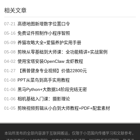
相关文章
07-21
高德地图新增数字位置口令
05-16
免费证件照制作小程序智照
05-09
养猫攻略大全+爱猫养护实用手册
05-08
剪映从零基础到大师课：全功能精讲+实战案例
04-02
使用宝塔安装OpenClaw 龙虾教程
01-27
【赛普健身专业视频】价值22800元
01-08
PPT从菜鸟到高手实用教程
01-06
黑马Python+大数据14阶段完结无密
01-06
相机基础入门课：摄影理论
01-05
剪映视频剪辑从小白到大师教程+PDF+配套素材
本站所发布的全部内容源于互联网搬运，仅限于小范围内传播学习和文献参考，