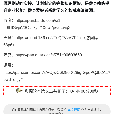
原理到动作实操、计划制定的完整知识框架，是健身教练提
升专业技能与健身爱好者系统学习的权威高清资源。
百度：https://pan.baidu.com/s/1-
h0tHISvpiV3CiaSy_YXdw?pwd=viq3
天翼：https://cloud.189.cn/t/FnQFVvV7Ffmi（访问码：
63p6）
夸克：https://pan.quark.cn/s/751c00603650
迅雷：
https://pan.xunlei.com/s/VOjwC6M8eiX28igrGpePQJb2A1?
pwd=cnjy#
您阅读本篇文章共花了：
0小时00分08秒
如有转载或引用以上内容之必要，敬请将
本文链接
作为出处标注，