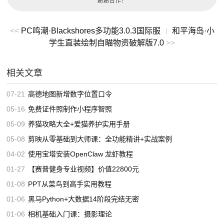
谢谢合作！
<<
PC鸣潮·Blackshores多功能3.0.3国际服
和平海岛·小
|
学生直装绘制自瞄物资破解版7.0
>>
相关文章
07-21
高德地图新增数字位置口令
05-16
免费证件照制作小程序智照
05-09
养猫攻略大全+爱猫养护实用手册
05-08
剪映从零基础到大师课：全功能精讲+实战案例
04-02
使用宝塔安装OpenClaw 龙虾教程
01-27
【赛普健身专业视频】价值22800元
01-08
PPT从菜鸟到高手实用教程
01-06
黑马Python+大数据14阶段完结无密
01-06
相机基础入门课：摄影理论