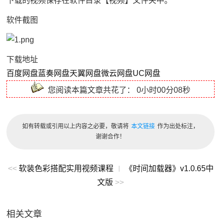
下载的视频保存在软件目录【视频】文件夹中。
软件截图
下载地址
百度网盘
蓝奏网盘
天翼网盘
微云网盘
UC网盘
您阅读本篇文章共花了：
0小时00分08秒
如有转载或引用以上内容之必要，敬请将
本文链接
作为出处标注，
谢谢合作！
<<
软装色彩搭配实用视频课程
《时间加载器》v1.0.65中
|
文版
>>
相关文章