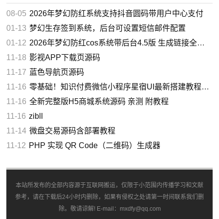
08-05
2026年梦幻防红系统支持抖音圆码带用户中心支付
01-13
梦幻生存签到系统，后台可设置短信邮件配置
01-12
2026年梦幻防红cos系统带后台4.5版 生成链接全套防红
11-18
影视APP下载页源码
11-17
蓝色导航页源码
11-16
零基础！知识付费微信小程序星宿UI最新搭建教程，附带配套软件
11-16
全新完整版H5商城系统源码 亲测 附教程
11-16
zibll
11-14
微盘交易源码含部署教程
11-12
PHP 实现 QR Code（二维码）生成器
本站所发布的全部内容源于互联网搬运，仅限于小范围内传播学习和文献
参考，请在下载后24小时内删除，如果有侵权之处请第一时间联系我们删
除。敬请谅解! E-mail：mxdfy@qq.com