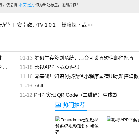
要，敬请将
本文链接
作为出处标注，谢谢合作！
行动营
安卓磁力TV 1.0.1 一键嗅探下载
>>
|
付
01-13
梦幻生存签到系统，后台可设置短信邮件配置
篇文章共花了：
0小时00分09秒
红
11-18
影视APP下载页源码
11-16
零基础！知识付费微信小程序星宿UI最新搭建教程，附带配
11-16
zibll
11-12
PHP 实现 QR Code（二维码）生成器
热门推荐