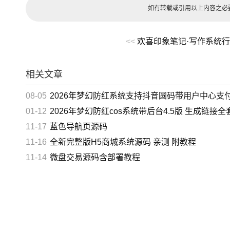
SETTINGS-LANGUAGE-Simplified Chinese
如有转载或引用以上内容之必
版本介绍
<<
欢喜印象笔记·写作系统
v1.0.65|容量3.38GB|官方简体中文|支持键盘.鼠标.手柄
下载地址
相关文章
百度网盘
天翼网盘
迅雷网盘
08-05
2026年梦幻防红系统支持抖音圆码带用户中心支
您阅读本
01-12
2026年梦幻防红cos系统带后台4.5版 生成链接全套防
11-17
蓝色导航页源码
11-16
全新完整版H5商城系统源码 亲测 附教程
11-14
微盘交易源码含部署教程