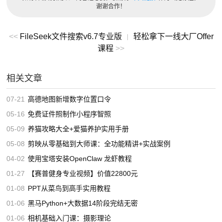
谢谢合作！
<<
FileSeek文件搜索v6.7专业版
轻松拿下一线大厂Offer
|
课程
>>
相关文章
07-21
高德地图新增数字位置口令
05-16
免费证件照制作小程序智照
05-09
养猫攻略大全+爱猫养护实用手册
05-08
剪映从零基础到大师课：全功能精讲+实战案例
04-02
使用宝塔安装OpenClaw 龙虾教程
01-27
【赛普健身专业视频】价值22800元
01-08
PPT从菜鸟到高手实用教程
01-06
黑马Python+大数据14阶段完结无密
01-06
相机基础入门课：摄影理论