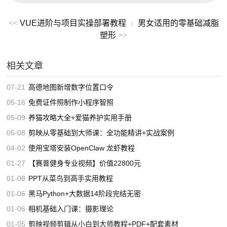
<<
VUE进阶与项目实操部署教程
男女适用的零基础减脂
|
塑形
>>
相关文章
07-21
高德地图新增数字位置口令
05-16
免费证件照制作小程序智照
05-09
养猫攻略大全+爱猫养护实用手册
05-08
剪映从零基础到大师课：全功能精讲+实战案例
04-02
使用宝塔安装OpenClaw 龙虾教程
01-27
【赛普健身专业视频】价值22800元
01-08
PPT从菜鸟到高手实用教程
01-06
黑马Python+大数据14阶段完结无密
01-06
相机基础入门课：摄影理论
01-05
剪映视频剪辑从小白到大师教程+PDF+配套素材