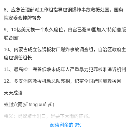
8、应急管理部派工作组指导包钢爆炸事故救援处置，国务
院安委会挂牌督办
9、10亿美元换一个永久席位，白宫已邀60国加入“特朗普版
联合国”
10、内蒙古成立包钢板材厂爆炸事故调查组，自治区政府主
席包钢任组长
11、最高检：完善低龄未成年人严重暴力犯罪核准追诉机制
12、多支消防救援机动总队亮相，织密全国跨区域救援网
天天成语
蚁封穴雨(yǐ fēng xué yǔ)
释义：蚂蚁聚土洞口，是要下大雨的征兆。
9%
出处：汉·焦延寿《易林》卷十三：“蚁封户穴，大雨将集。”