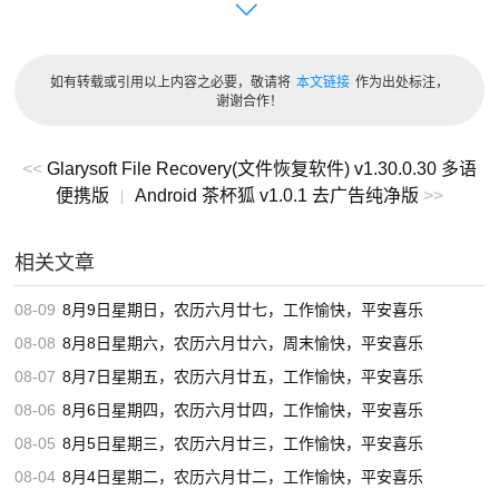
每日一语
成就是相对的，而对成就的追求是永恒的。 —— 佚名
如有转载或引用以上内容之必要，敬请将
本文链接
作为出处标注，
谢谢合作！
您阅读本篇文章共花了：
0小时00分08秒
<<
Glarysoft File Recovery(文件恢复软件) v1.30.0.30 多语
便携版
Android 茶杯狐 v1.0.1 去广告纯净版
>>
|
相关文章
08-09
8月9日星期日，农历六月廿七，工作愉快，平安喜乐
08-08
8月8日星期六，农历六月廿六，周末愉快，平安喜乐
08-07
8月7日星期五，农历六月廿五，工作愉快，平安喜乐
08-06
8月6日星期四，农历六月廿四，工作愉快，平安喜乐
08-05
8月5日星期三，农历六月廿三，工作愉快，平安喜乐
08-04
8月4日星期二，农历六月廿二，工作愉快，平安喜乐