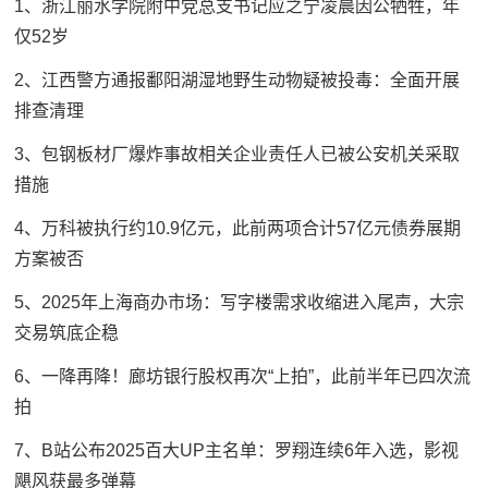
1、浙江丽水学院附中党总支书记应之宁凌晨因公牺牲，年
仅52岁
2、江西警方通报鄱阳湖湿地野生动物疑被投毒：全面开展
排查清理
3、包钢板材厂爆炸事故相关企业责任人已被公安机关采取
措施
4、万科被执行约10.9亿元，此前两项合计57亿元债券展期
方案被否
5、2025年上海商办市场：写字楼需求收缩进入尾声，大宗
交易筑底企稳
6、一降再降！廊坊银行股权再次“上拍”，此前半年已四次流
拍
7、B站公布2025百大UP主名单：罗翔连续6年入选，影视
飓风获最多弹幕