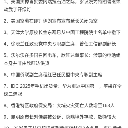
1、美国卖掉首批委内瑞拉石油之际，参议院为特朗普继续
动武了开绿灯
2、美国空袭在即？伊朗宣布宣布延长关闭领空
3、天津大学原校长金东寒已从中国工程院院士名单中撤下
4、徐晓兰任致公党中央专职副主席，曾任工信部副部长
5、沃尔沃在多国召回电车，欣旺达董事长：涉事的电池组
本身并非由欣旺达供货
6、中国侨联副主席程红已任民盟中央专职副主席
7、IDC 2025年手机出货量：华为重返中国第一，苹果在全
球三连冠
8、香港特区政府保安局：大埔火灾死亡人数增至168人
9、昆明原市长刘佳晨被公诉，隐瞒境外存款、数额较大