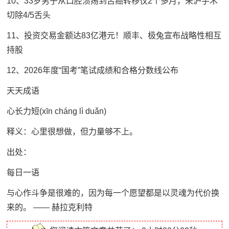
10、33岁男子从口腔溃疡到舌癌转移仅2个多月，来沪手术
切除4/5舌头
11、投资交易金额达83亿港元！顺丰、极兔宣布战略性相互
持股
12、2026年度“国考”笔试成绩和合格分数线公布
天天成语
心长力短(xīn cháng lì duǎn)
释义：心里很想做，但力量够不上。
出处：
每日一语
与心作斗争是很难的，因为每一个愿望都是以灵魂为代价换
来的。 —— 赫拉克利特