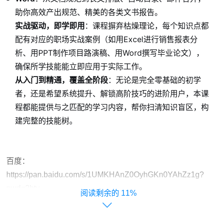
助你高效产出规范、精美的各类文书报告。
实战驱动，即学即用
：课程摒弃枯燥理论，每个知识点都
配有对应的职场实战案例（如用Excel进行销售报表分
析、用PPT制作项目路演稿、用Word撰写毕业论文），
确保所学技能能立即应用于实际工作。
从入门到精通，覆盖全阶段
：无论是完全零基础的初学
者，还是希望系统提升、解锁高阶技巧的进阶用户，本课
程都能提供与之匹配的学习内容，帮你扫清知识盲区，构
建完整的技能树。
百度：
https://pan.baidu.com/s/1UMKHAnZ0OyhGKn0YAhZz1g?
pwd=2hty
11%
夸克：https://pan.quark.cn/s/34e858298c1e