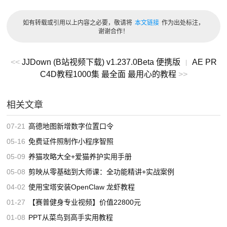
迅雷：
如有转载或引用以上内容之必要，敬请将
本文链接
作为出处标注，
https://pan.xunlei.com/s/VOf2UvwMCHLeJ25Fu7HZChrjA1?
谢谢合作！
pwd=4uk5#
<<
JJDown (B站视频下载) v1.237.0Beta 便携版
您阅读本篇文章共花了：
0小时00分08秒
AE PR
|
C4D教程1000集 最全面 最用心的教程
>>
相关文章
07-21
高德地图新增数字位置口令
05-16
免费证件照制作小程序智照
05-09
养猫攻略大全+爱猫养护实用手册
05-08
剪映从零基础到大师课：全功能精讲+实战案例
04-02
使用宝塔安装OpenClaw 龙虾教程
01-27
【赛普健身专业视频】价值22800元
01-08
PPT从菜鸟到高手实用教程