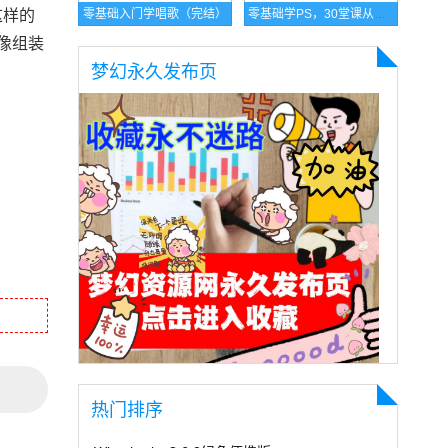
这样的
零基础入门学唱歌（完结）
零基础学PS，30堂课从入门到精通
像组装
梦幻永久发布页
热门排序