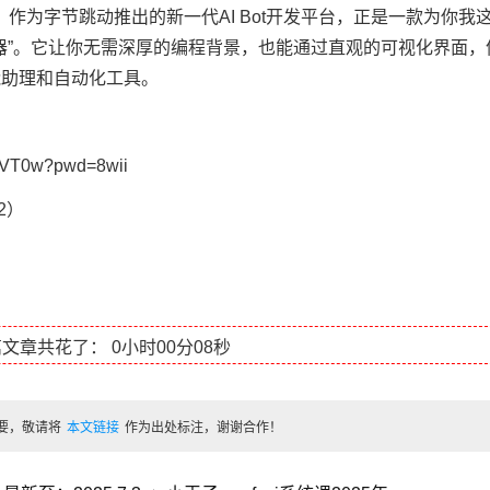
作为字节跳动推出的新一代AI Bot开发平台，正是一款为你我
器”。它让你无需深厚的编程背景，也能通过直观的可视化界面，
能助理和自动化工具。
6VT0w?pwd=8wii
s2）
篇文章共花了：
0小时00分08秒
要，敬请将
本文链接
作为出处标注，谢谢合作！