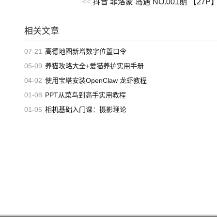
<<
抖音 菲洛蒙 岛遇 NO.001期 【27P】
相关文章
07-21
高德地图新增数字位置口令
05-09
养猫攻略大全+爱猫养护实用手册
04-02
使用宝塔安装OpenClaw 龙虾教程
01-08
PPT从菜鸟到高手实用教程
01-06
相机基础入门课：摄影理论