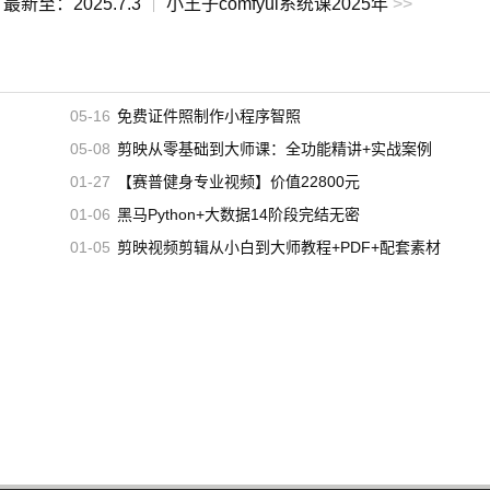
最新至：2025.7.3
小王子comfyui系统课2025年
>>
|
05-16
免费证件照制作小程序智照
05-08
剪映从零基础到大师课：全功能精讲+实战案例
01-27
【赛普健身专业视频】价值22800元
01-06
黑马Python+大数据14阶段完结无密
01-05
剪映视频剪辑从小白到大师教程+PDF+配套素材