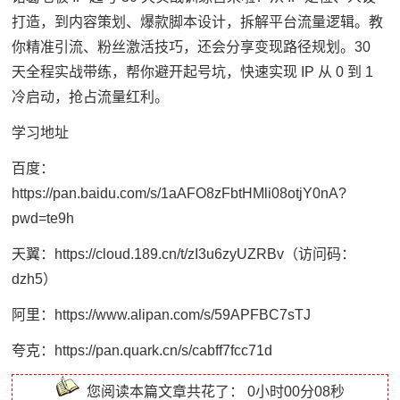
打造，到内容策划、爆款脚本设计，拆解平台流量逻辑。教
你精准引流、粉丝激活技巧，还会分享变现路径规划。30
天全程实战带练，帮你避开起号坑，快速实现 IP 从 0 到 1
冷启动，抢占流量红利。
学习地址
百度：
https://pan.baidu.com/s/1aAFO8zFbtHMli08otjY0nA?
pwd=te9h
天翼：https://cloud.189.cn/t/zI3u6zyUZRBv（访问码：
dzh5）
阿里：https://www.alipan.com/s/59APFBC7sTJ
夸克：https://pan.quark.cn/s/cabff7fcc71d
您阅读本篇文章共花了：
0小时00分08秒