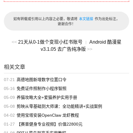
如有转载或引用以上内容之必要，敬请将
本文链接
作为出处标注，
谢谢合作！
<<
21天从0-1做个变现小红书账号
Android 酷漫星
|
v3.1.05 去广告纯净版
>>
相关文章
07-21
高德地图新增数字位置口令
05-16
免费证件照制作小程序智照
05-09
养猫攻略大全+爱猫养护实用手册
05-08
剪映从零基础到大师课：全功能精讲+实战案例
04-02
使用宝塔安装OpenClaw 龙虾教程
01-27
【赛普健身专业视频】价值22800元