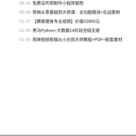
05-16
免费证件照制作小程序智照
05-08
剪映从零基础到大师课：全功能精讲+实战案例
01-27
【赛普健身专业视频】价值22800元
01-06
黑马Python+大数据14阶段完结无密
01-05
剪映视频剪辑从小白到大师教程+PDF+配套素材