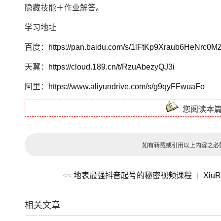
隐藏技能＋作业解答。
学习地址
百度：
https://pan.baidu.com/s/1lFtKp9Xraub6HeNrc0
天翼：
https://cloud.189.cn/t/RzuAbezyQJ3i
阿里：
https://www.aliyundrive.com/s/g9qyFFwuaFo
您阅读本
如有转载或引用以上内容之必
<<
地表最强抖音起号的秘密视频课程
Xiu
|
相关文章