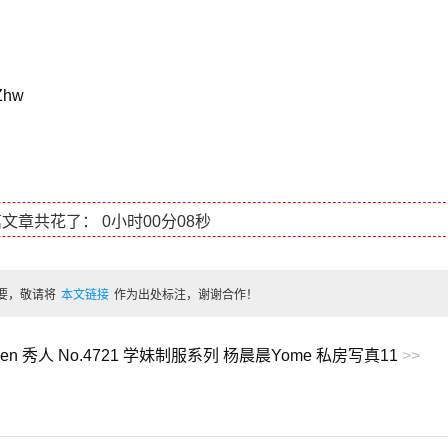
MZhw
篇文章共花了：
0小时00分08秒
要，敬请将
本文链接
作为出处标注，谢谢合作！
Ren 秀人 No.4721 学妹制服系列 杨晨晨Yome 私房写真11
>>