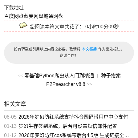
下载地址
百度网盘
蓝奏网盘
城通网盘
您阅读本篇文章共花了：
0小时00分09秒
如有转载或引用以上内容之必要，敬请将
本文链接
作为出处标注，
谢谢合作！
<<
零基础Python爬虫从入门到精通
种子搜索
|
P2Psearcher v8.8
>>
相关文章
08-05
2026年梦幻防红系统支持抖音圆码带用户中心支付
01-13
梦幻生存签到系统，后台可设置短信邮件配置
01-12
2026年梦幻防红cos系统带后台4.5版 生成链接全套防红