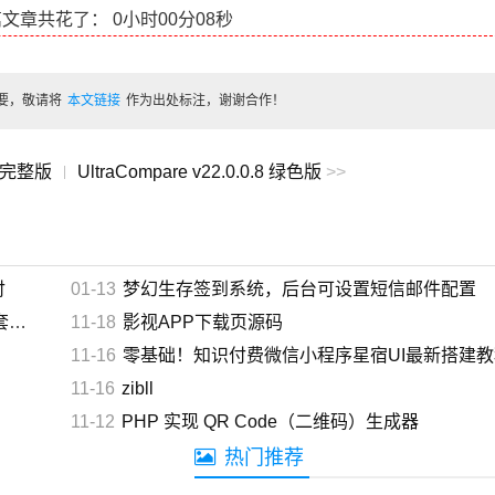
篇文章共花了：
0小时00分09秒
要，敬请将
本文链接
作为出处标注，谢谢合作！
2.3完整版
UltraCompare v22.0.0.8 绿色版
>>
|
付
01-13
梦幻生存签到系统，后台可设置短信邮件配置
红
11-18
影视APP下载页源码
11-16
零基础！知识付费微信小程序星宿UI最新搭建教程，附带配
11-16
zibll
11-12
PHP 实现 QR Code（二维码）生成器
热门推荐