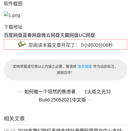
软件截图
下载地址
百度网盘
蓝奏网盘
微云网盘
天翼网盘
UC网盘
您阅读本篇文章共花了：
0小时00分08秒
如有转载或引用以上内容之必要，敬请将
本文链接
作为出处标注，
谢谢合作！
<<
如何做一个坦然的焦虑者
《火炬之光3》
|
Build.25052021中文版
>>
相关文章
08-05
2026年梦幻防红系统支持抖音圆码带用户中心支付