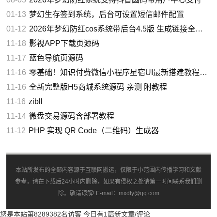
01-13
梦幻生存签到系统，后台可设置短信邮件配置
01-12
2026年梦幻防红cos系统带后台4.5版 生成链接全套防红
11-18
影视APP下载页源码
11-17
蓝色导航页源码
11-16
零基础！知识付费微信小程序星宿UI最新搭建教程，附带配套软件
11-16
全新完整版H5商城系统源码 亲测 附教程
11-16
zibll
11-14
微盘交易源码含部署教程
11-12
PHP 实现 QR Code（二维码）生成器
本站所发布的全部内容源于互联网搬运，仅限于小范围内传播学习和文献
参考，请在下载后24小时内删除，如果有侵权之处请第一时间联系我们删
除。敬请谅解! E-mail：mxdfy@qq.com
您是本站第8289382名访客
今日有1篇新文章/评论