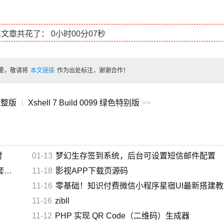
篇文章共花了：
0小时00分08秒
要，敬请将
本文链接
作为出处标注，谢谢合作！
2完整版
Xshell 7 Build 0099 绿色特别版
>>
|
付
01-13
梦幻生存签到系统，后台可设置短信邮件配置
红
11-18
影视APP下载页源码
11-16
零基础！知识付费微信小程序星宿UI最新搭建教程，附带配
11-16
zibll
11-12
PHP 实现 QR Code（二维码）生成器