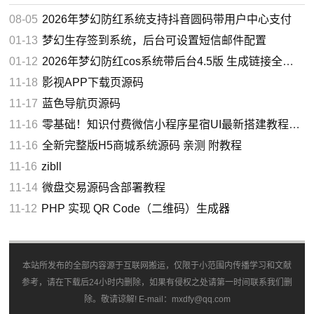
08-05
2026年梦幻防红系统支持抖音圆码带用户中心支付
01-13
梦幻生存签到系统，后台可设置短信邮件配置
01-12
2026年梦幻防红cos系统带后台4.5版 生成链接全套防红
11-18
影视APP下载页源码
11-17
蓝色导航页源码
11-16
零基础！知识付费微信小程序星宿UI最新搭建教程，附带配套软件
11-16
全新完整版H5商城系统源码 亲测 附教程
11-16
zibll
11-14
微盘交易源码含部署教程
11-12
PHP 实现 QR Code（二维码）生成器
本站所发布的全部内容源于互联网搬运，仅限于小范围内传播学习和文献
参考，请在下载后24小时内删除，如果有侵权之处请第一时间联系我们删
除。敬请谅解! E-mail：mxdfy@qq.com