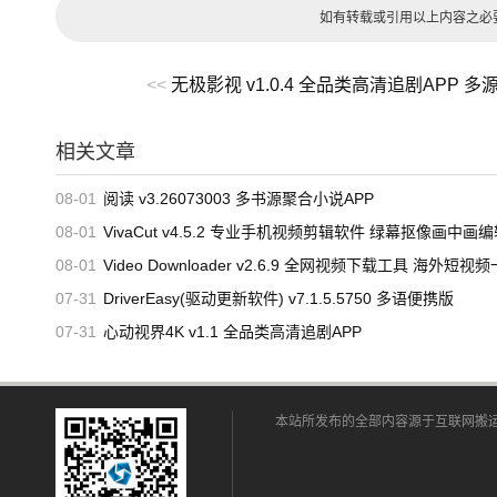
如有转载或引用以上内容之必
<<
无极影视 v1.0.4 全品类高清追剧APP 
相关文章
08-01
阅读 v3.26073003 多书源聚合小说APP
08-01
VivaCut v4.5.2 专业手机视频剪辑软件 绿幕抠像画中画编辑
软件功能
08-01
Video Downloader v2.6.9 全网视频下载工具 海外短视频一键抓
1、多元动漫资源聚合：主打国漫与日漫内容，收录连载
07-31
DriverEasy(驱动更新软件) v7.1.5.5750 多语便携版
用户的观影喜好。
07-31
心动视界4K v1.1 全品类高清追剧APP
2、精准搜索检索：顶部内置搜索功能，输入动漫名称、
3、分类与榜单浏览：划分推荐、日漫、国漫专区，搭配
本站所发布的全部内容源于互联网搬运，
发现热门佳作。
4、选集播放管理：连载动画配备完整选集列表，清晰标