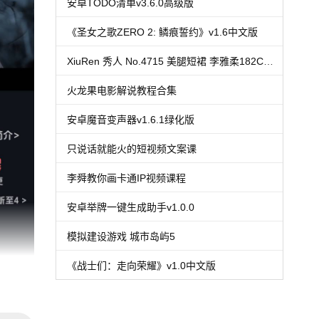
安卓TODO清单v3.6.0高级版
《圣女之歌ZERO 2: 鳞痕誓约》v1.6中文版
XiuRen 秀人 No.4715 美腿短裙 李雅柔182CM 大理旅拍
火龙果电影解说教程合集
安卓魔音变声器v1.6.1绿化版
只说话就能火的短视频文案课
李舜教你画卡通IP视频课程
安卓举牌一键生成助手v1.0.0
模拟建设游戏 城市岛屿5
《战士们：走向荣耀》v1.0中文版