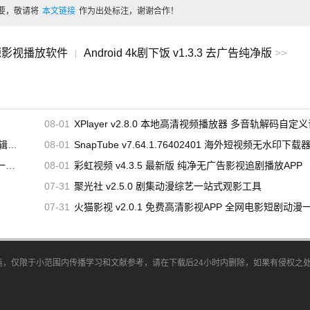
要，敬请将
本文链接
作为出处标注，谢谢合作！
多源影视播放软件
Android 4k剧下饭 v1.3.3 去广告纯净版
>>
|
08-01
XPlayer v2.8.0 本地高清视频播放器 多音轨解码自定义音效调
工具
08-01
SnapTube v7.64.1.76402401 海外短视频无水印下载
取
08-01
彩虹视频 v4.3.5 最新版 纯净无广告影视追剧播放APP
新番、完结动画、高分经典作品，剧集持续更新，题材丰富，适
07-31
聚光社 v2.5.0 剧集动漫综艺一站式观影工具
07-31
火猫影视 v2.0.1 免费高清影视APP 全网电影短剧动漫
角色等关键词，即可快速定位目标番剧，查找内容高效便捷。
独立榜单页面，结合豆瓣高分推荐，可按照热度、评分筛选动漫
仅限于小范围内传播学习和文献参考，请在下载后24小时内删除，如果有侵权之处请第一时间
注更新集数与完结状态，点击即可切换集数，追番流程顺畅。