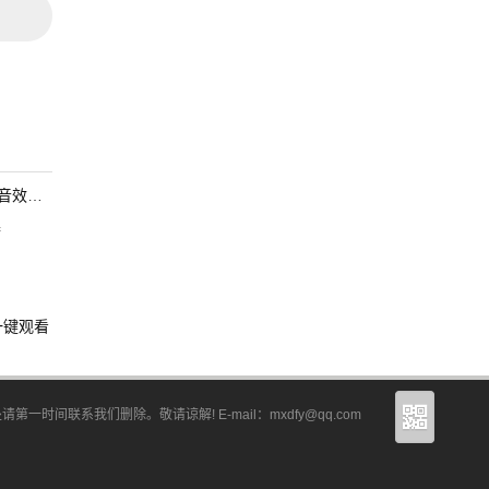
节软件
器
配不同
一键观看
，轻松
联系我们删除。敬请谅解! E-mail：mxdfy@qq.com