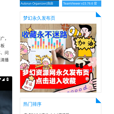
Autorun Organizer(自启动管理工具) v6.31 多语便携版
TeamViewer v15.76.6 官方绿色版 电脑远程控制办公软件
梦幻永久发布页
面广，
单板
享、问
高清播
热门排序