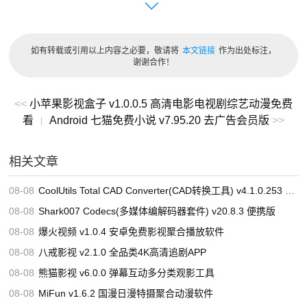
丰富音频编码选项：涵盖 AAC、MP3、Vorbis、AC3、
FLAC 等音频编码格式，同时支持
如有转载或引用以上内容之必要，敬请将
本文链接
作为出处标注，
AAC/AC3/MP3/DTS/DTS - HD 直通 。
谢谢合作！
灵活视频参数设定：可针对视频的目标比特率、大小或质量
进行精准设置 。
<<
小苹果影视盒子 v1.0.0.5 高清电影电视剧综艺动漫免费
看
Android 七猫免费小说 v7.95.20 去广告会员版
>>
|
多样视频处理滤镜：具备解码、电视转播、去隔行、旋转、
反射、色度平滑、色彩空间等多种视频处理滤镜 。
相关文章
强大批量与同步编码：支持强大的批量编码功能，并且能够
08-08
CoolUtils Total CAD Converter(CAD转换工具) v4.1.0.253 多语便携版
实现同步编码 。
08-08
Shark007 Codecs(多媒体编解码器套件) v20.8.3 便携版
自定义选择功能：拥有可自定义的选择器，能够自动选择音
08-08
爆火视频 v1.0.4 安卓免费影视聚合播放软件
频和字幕轨道、目标存储位置、视频标题等 。
08-08
八戒影视 v2.1.0 全品类4K高清追剧APP
即时源预览功能：可即时预览视频源内容 。
08-08
熊猫影视 v6.0.0 弹幕互动多分类观影工具
08-08
MiFun v1.6.2 国漫日漫特摄聚合动漫软件
预览剪辑创建：能够创建小型的编码预览剪辑 。