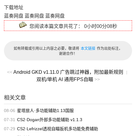
下载地址
蓝奏网盘
蓝奏网盘
蓝奏网盘
您阅读本篇文章共花了：
0小时00分08秒
如有转载或引用以上内容之必要，敬请将
本文链接
作为出处标注，
谢谢合作！
<<
Android GKD v1.11.0 广告跳过神器，附加最新规则
|
双机/单机 AI 通用FPS自瞄
>>
相关文章
08-06
星塔旅人·多功能辅助1.13国服
07-31
CS2·Dogan外部多功能辅助 v1.1.3
07-29
CS2·Lefrizzel透视自瞄扳机多功能免费辅助