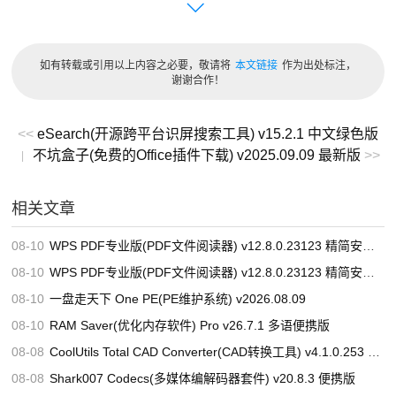
1. 系统类型选择：允许用户在界面中选择想要下载的
Windows 11系统类型，确定是下载64位还是其他位宽的系
如有转载或引用以上内容之必要，敬请将
本文链接
作为出处标注，
统。
谢谢合作！
2. 系统版本选择：提供丰富的Windows 11系统版本选项，
<<
eSearch(开源跨平台识屏搜索工具) v15.2.1 中文绿色版
用户可根据自身使用目的和需求，挑选合适的版本进行下
不坑盒子(免费的Office插件下载) v2025.09.09 最新版
>>
|
载，比如办公用的专业版、面向教育机构的教育版等。
3. 语言选择：支持选择系统安装文件的语言，方便不同地区
相关文章
和语言习惯的用户使用，目前提供简体中文选项。
08-10
WPS PDF专业版(PDF文件阅读器) v12.8.0.23123 精简安装版(08.06)
4. 保存位置设置：用户能够自行指定系统文件下载后的保存
08-10
WPS PDF专业版(PDF文件阅读器) v12.8.0.23123 精简安装版(08.06)
路径，便于对下载文件进行管理和查找，避免文件下载后难
08-10
一盘走天下 One PE(PE维护系统) v2026.08.09
以定位的问题。
08-10
RAM Saver(优化内存软件) Pro v26.7.1 多语便携版
5. 下载控制：具备暂停下载功能，用户在下载过程中遇到网
08-08
CoolUtils Total CAD Converter(CAD转换工具) v4.1.0.253 多语便携版
络不稳定或其他突发情况时，可以随时暂停下载，待条件允
08-08
Shark007 Codecs(多媒体编解码器套件) v20.8.3 便携版
许时再继续，无需重新开始下载。同时，还能显示下载进